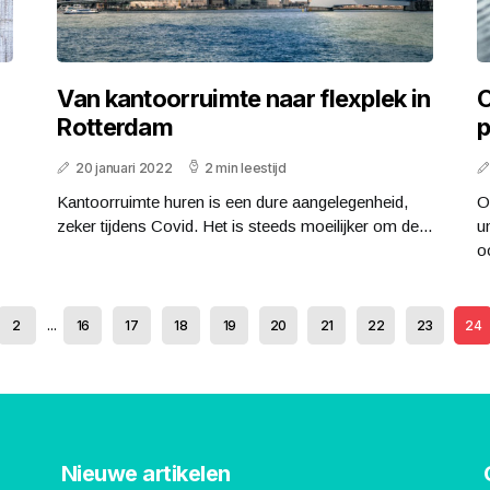
Van kantoorruimte naar flexplek in
O
Rotterdam
p
20 januari 2022
2 min leestijd
Kantoorruimte huren is een dure aangelegenheid,
O
zeker tijdens Covid. Het is steeds moeilijker om de...
u
oo
2
...
16
17
18
19
20
21
22
23
24
Nieuwe artikelen