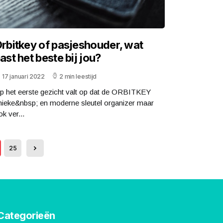
rbitkey of pasjeshouder, wat
ast het beste bij jou?
17 januari 2022
2 min leestijd
p het eerste gezicht valt op dat de ORBITKEY
nieke&nbsp; en moderne sleutel organizer maar
k ver...
25
Categorieën