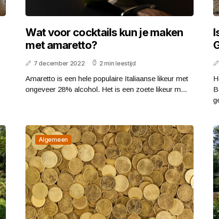
Wat voor cocktails kun je maken
I
met amaretto?
G
7 december 2022
2 min leestijd
Amaretto is een hele populaire Italiaanse likeur met
H
ongeveer 28% alcohol. Het is een zoete likeur m...
B
ge
Algemeen