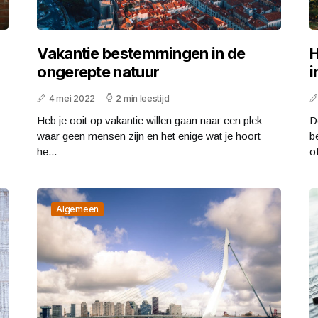
Vakantie bestemmingen in de
H
ongerepte natuur
i
4 mei 2022
2 min leestijd
Heb je ooit op vakantie willen gaan naar een plek
D
waar geen mensen zijn en het enige wat je hoort
b
he...
of
Algemeen