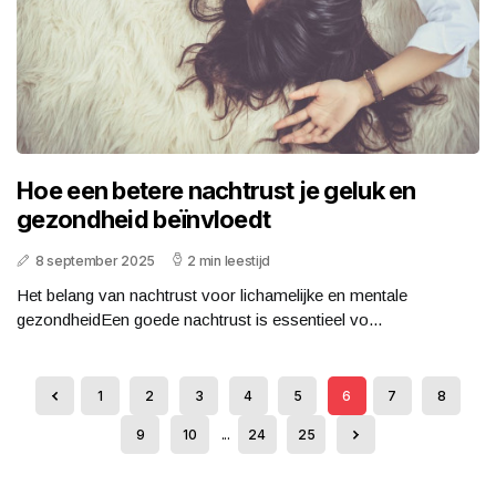
Hoe een betere nachtrust je geluk en
gezondheid beïnvloedt
8 september 2025
2 min leestijd
Het belang van nachtrust voor lichamelijke en mentale
gezondheidEen goede nachtrust is essentieel vo...
1
2
3
4
5
6
7
8
9
10
...
24
25