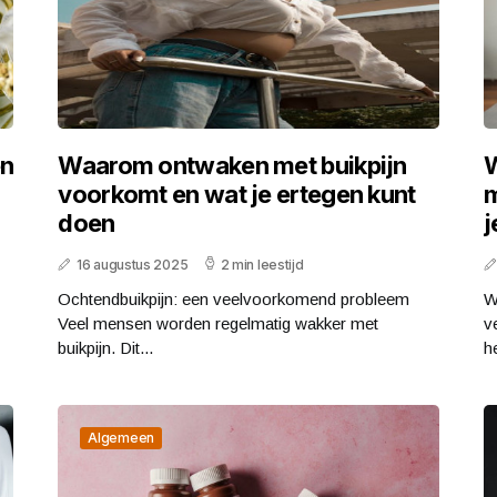
en
Waarom ontwaken met buikpijn
W
voorkomt en wat je ertegen kunt
m
doen
j
16 augustus 2025
2 min leestijd
Ochtendbuikpijn: een veelvoorkomend probleem
W
Veel mensen worden regelmatig wakker met
v
buikpijn. Dit...
h
Algemeen