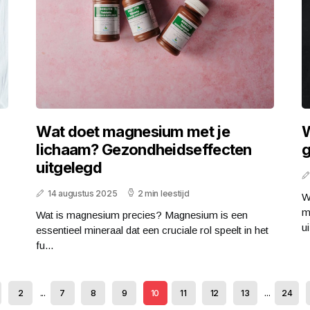
Wat doet magnesium met je
W
lichaam? Gezondheidseffecten
g
uitgelegd
14 augustus 2025
2 min leestijd
W
m
Wat is magnesium precies? Magnesium is een
ui
essentieel mineraal dat een cruciale rol speelt in het
fu...
2
...
7
8
9
10
11
12
13
...
24