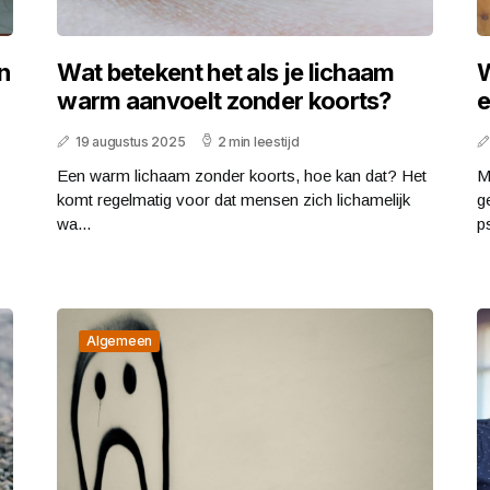
n
Wat betekent het als je lichaam
W
warm aanvoelt zonder koorts?
e
19 augustus 2025
2 min leestijd
Een warm lichaam zonder koorts, hoe kan dat? Het
M
komt regelmatig voor dat mensen zich lichamelijk
g
wa...
p
Algemeen