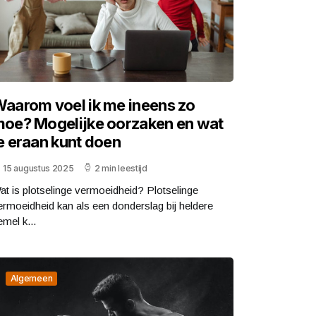
aarom voel ik me ineens zo
oe? Mogelijke oorzaken en wat
e eraan kunt doen
15 augustus 2025
2 min leestijd
at is plotselinge vermoeidheid? Plotselinge
ermoeidheid kan als een donderslag bij heldere
emel k...
Algemeen