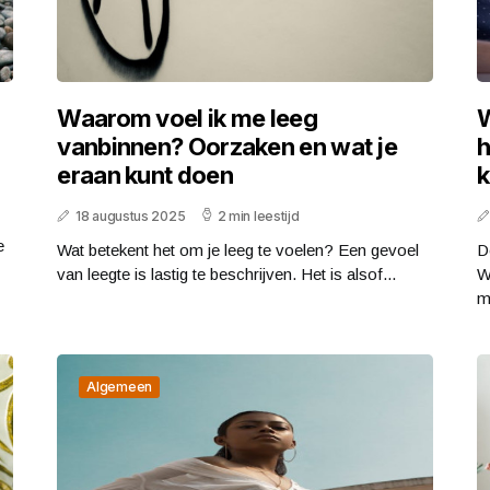
Waarom voel ik me leeg
W
vanbinnen? Oorzaken en wat je
h
eraan kunt doen
k
18 augustus 2025
2 min leestijd
e
Wat betekent het om je leeg te voelen? Een gevoel
D
van leegte is lastig te beschrijven. Het is alsof...
W
m
Algemeen