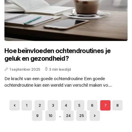
Hoe beïnvloeden ochtendroutines je
geluk en gezondheid?
1 september 2025
3 min leestijd
De kracht van een goede ochtendroutine Een goede
ochtendroutine kan een wereld van verschil maken vo...
1
2
3
4
5
6
7
8
9
10
...
24
25