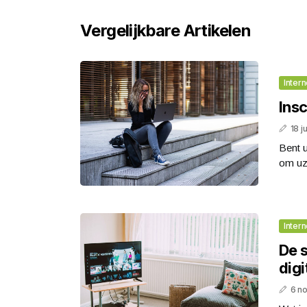
Vergelijkbare Artikelen
Intern
Insc
18 j
Bent u
om uze
Intern
De s
digi
6 n