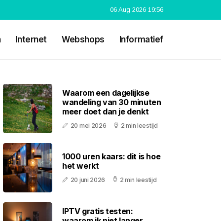
06 Aug 2026 19:56
n
Internet
Webshops
Informatief
Waarom een dagelijkse
wandeling van 30 minuten
meer doet dan je denkt
20 mei 2026
2 min leestijd
1000 uren kaars: dit is hoe
het werkt
20 juni 2026
2 min leestijd
IPTV gratis testen:
waarom ik niet langer