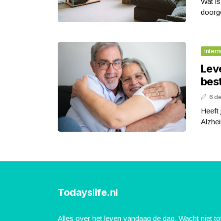
Wat is
doorge
Intern
Leve
bes
6 d
Heeft 
Alzhei
Todayslife.nl
Alles over het leven vandaag de dag. Wacht niet to