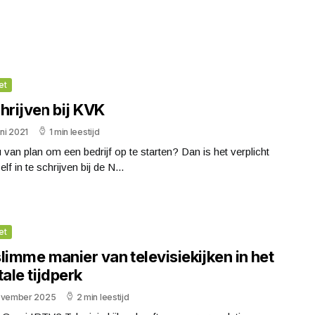
et
hrijven bij KVK
uni 2021
1 min leestijd
 van plan om een bedrijf op te starten? Dan is het verplicht
lf in te schrijven bij de N...
et
limme manier van televisiekijken in het
tale tijdperk
ovember 2025
2 min leestijd