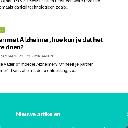
 Omni IPTV? Televisie kijken heeft een ware revolutie
maakt dankzij technologieën zoals...
et
n met Alzheimer, hoe kun je dat het
te doen?
ecember 2022
2 min leestijd
je vader of moeder Alzheimer? Of heeft je partner
mer? Dan zal er na deze ontdekking, ve...
Nieuwe artikelen
t