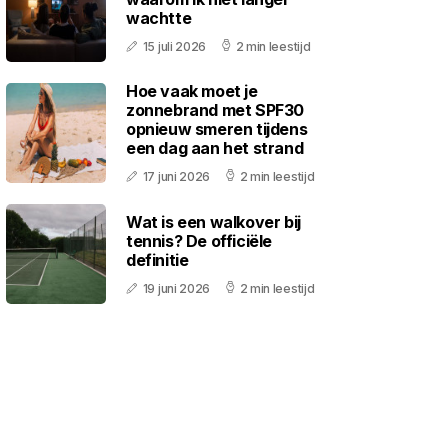
wachtte
15 juli 2026
2 min leestijd
Hoe vaak moet je
zonnebrand met SPF30
opnieuw smeren tijdens
een dag aan het strand
17 juni 2026
2 min leestijd
Wat is een walkover bij
tennis? De officiële
definitie
19 juni 2026
2 min leestijd