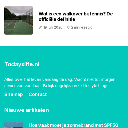
Wat is een walkover bij tennis? De
officiële definitie
19 juni 2026
2 min leestijd
Todayslife.nl
Alles over het leven vandaag de dag. Wacht niet tot morgen,
geniet van vandaag. Bekijk dagelijks onze lifestyle blogs.
Sitemap
Contact
Nieuwe artikelen
Hoe vaak moet je zonnebrand met SPF50