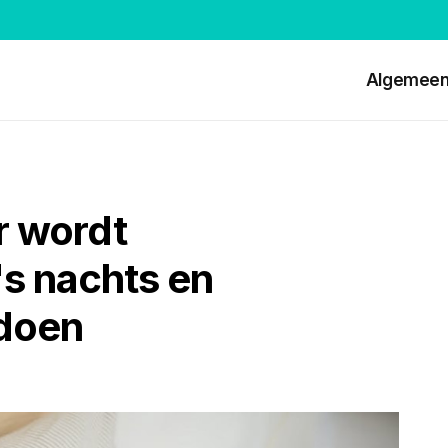
Algemee
r wordt
's nachts en
 doen