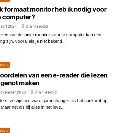
k formaat monitor heb ik nodig voor
n computer?
maart 2024
2 min leestijd
ezen van de juiste monitor voor je computer kan een
ing zijn, vooral als je niet bekend...
meen
voordelen van een e-reader die lezen
 genot maken
november 2023
3 min leestijd
ders, ze zijn een ware gamechanger als het aankomt op
 Maar net als bij alles in het leve...
meen