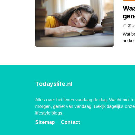
Waar
gen
21 
Wat b
herken
Todayslife.nl
Alles over het leven vandaag de dag. Wacht niet to
morgen, geniet van vandaag. Bekijk dagelijks onze
lifestyle blogs.
Sitemap
Contact