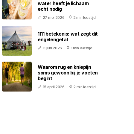
water heeft je lichaam
echt nodig
27 mei 2026
2 min leestijd
1111 betekenis: wat zegt dit
engelengetal
11 juni 2026
1 min leestijd
Waarom rug en kniepijn
soms gewoon bij je voeten
begint
15 april 2026
2 min leestijd