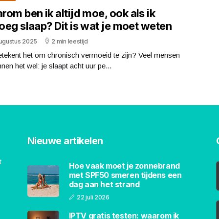
om ben ik altijd moe, ook als ik
oeg slaap? Dit is wat je moet weten
augustus 2025
2 min leestijd
etekent het om chronisch vermoeid te zijn? Veel mensen
nen het wel: je slaapt acht uur pe...
Nieuwe artikelen
t
Hoe vaak moet je zonnebrand
met SPF50 smeren tijdens een
dag aan het strand
22 juli 2026
IPTV gratis testen: waarom ik