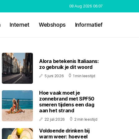
08 Aug 2026 06:07
n
Internet
Webshops
Informatief
Alora betekenis Italiaans:
zo gebruik je dit woord
5 juni 2026
1 min leestijd
Hoe vaak moet je
zonnebrand met SPF50
smeren tijdens een dag
aan het strand
22 juli 2026
2 min leestijd
Voldoende drinken bij
warm weer: hoeveel