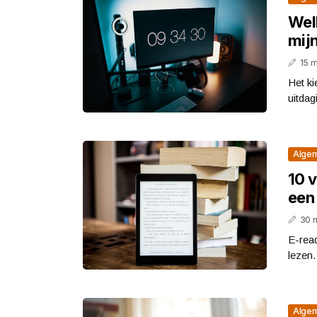
Wel
mij
15 
Het ki
uitdag
Alge
10 
een
30 
E-rea
lezen.
Alge