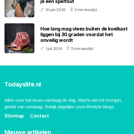
je een spelfout
14 juni 2026
2 min leestijd
Hoe lang mag vlees buiten de koelkast
liggen bij 30 graden voordat het
onveilig wordt
1 juli 2026
2 min leestijd
Todayslife.nl
Alles over het leven vandaag de dag. Wacht niet tot morgen,
geniet van vandaag. Bekijk dagelijks onze lifestyle blogs.
Sitemap
Contact
Nieuwe artikelen