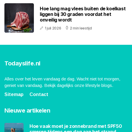
Hoe lang mag vlees buiten de koelkast
liggen bij 30 graden voordat het
onveilig wordt
1 juli 2026
2 min leestijd
Todayslife.nl
Alles over het leven vandaag de dag. Wacht niet tot morgen,
geniet van vandaag. Bekijk dagelijks onze lifestyle blogs.
Sitemap
Contact
Nieuwe artikelen
Hoe vaak moet je zonnebrand met SPF50
smeren tijdens een dag aan het strand