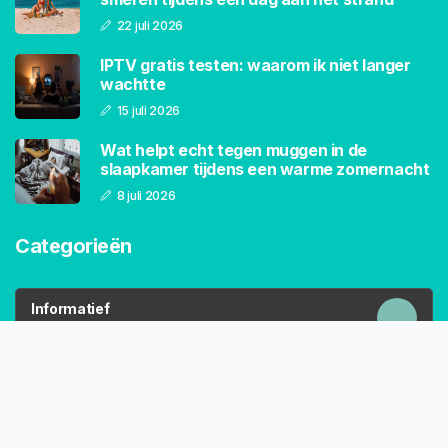
22 juli 2026
IPTV gratis testen: waarom ik niet langer
wachtte
15 juli 2026
Wat helpt echt tegen muggen in de
slaapkamer tijdens een warme zomernacht
8 juli 2026
Categorieën
Informatief
226 Artikelen
Algemeen
298 Artikelen