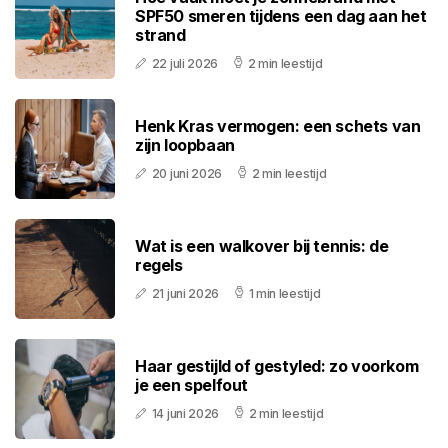
SPF50 smeren tijdens een dag aan het
strand
22 juli 2026
2 min leestijd
Henk Kras vermogen: een schets van
zijn loopbaan
20 juni 2026
2 min leestijd
Wat is een walkover bij tennis: de
regels
21 juni 2026
1 min leestijd
Haar gestijld of gestyled: zo voorkom
je een spelfout
14 juni 2026
2 min leestijd