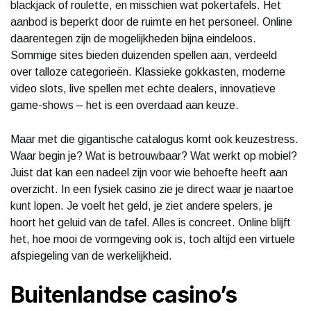
blackjack of roulette, en misschien wat pokertafels. Het
aanbod is beperkt door de ruimte en het personeel. Online
daarentegen zijn de mogelijkheden bijna eindeloos.
Sommige sites bieden duizenden spellen aan, verdeeld
over talloze categorieën. Klassieke gokkasten, moderne
video slots, live spellen met echte dealers, innovatieve
game-shows – het is een overdaad aan keuze.
Maar met die gigantische catalogus komt ook keuzestress.
Waar begin je? Wat is betrouwbaar? Wat werkt op mobiel?
Juist dat kan een nadeel zijn voor wie behoefte heeft aan
overzicht. In een fysiek casino zie je direct waar je naartoe
kunt lopen. Je voelt het geld, je ziet andere spelers, je
hoort het geluid van de tafel. Alles is concreet. Online blijft
het, hoe mooi de vormgeving ook is, toch altijd een virtuele
afspiegeling van de werkelijkheid.
Buitenlandse casino’s