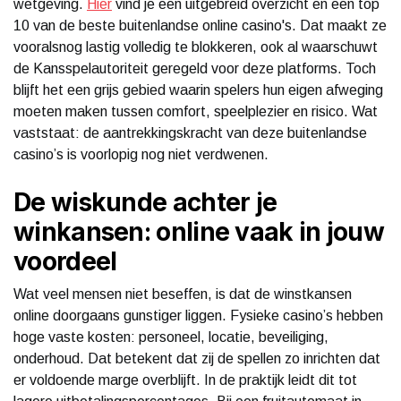
wetgeving.
Hier
vind je een uitgebreid overzicht en een top
10 van de beste buitenlandse online casino's. Dat maakt ze
vooralsnog lastig volledig te blokkeren, ook al waarschuwt
de Kansspelautoriteit geregeld voor deze platforms. Toch
blijft het een grijs gebied waarin spelers hun eigen afweging
moeten maken tussen comfort, speelplezier en risico. Wat
vaststaat: de aantrekkingskracht van deze buitenlandse
casino’s is voorlopig nog niet verdwenen.
De wiskunde achter je
winkansen: online vaak in jouw
voordeel
Wat veel mensen niet beseffen, is dat de winstkansen
online doorgaans gunstiger liggen. Fysieke casino’s hebben
hoge vaste kosten: personeel, locatie, beveiliging,
onderhoud. Dat betekent dat zij de spellen zo inrichten dat
er voldoende marge overblijft. In de praktijk leidt dit tot