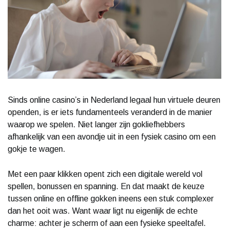
Sinds online casino’s in Nederland legaal hun virtuele deuren
openden, is er iets fundamenteels veranderd in de manier
waarop we spelen. Niet langer zijn gokliefhebbers
afhankelijk van een avondje uit in een fysiek casino om een
gokje te wagen.
Met een paar klikken opent zich een digitale wereld vol
spellen, bonussen en spanning. En dat maakt de keuze
tussen online en offline gokken ineens een stuk complexer
dan het ooit was. Want waar ligt nu eigenlijk de echte
charme: achter je scherm of aan een fysieke speeltafel.