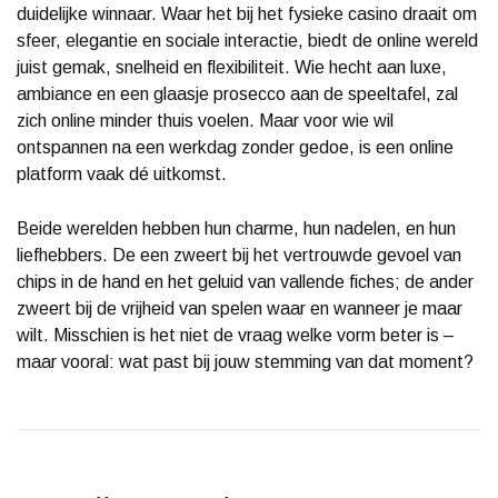
duidelijke winnaar. Waar het bij het fysieke casino draait om
sfeer, elegantie en sociale interactie, biedt de online wereld
juist gemak, snelheid en flexibiliteit. Wie hecht aan luxe,
ambiance en een glaasje prosecco aan de speeltafel, zal
zich online minder thuis voelen. Maar voor wie wil
ontspannen na een werkdag zonder gedoe, is een online
platform vaak dé uitkomst.
Beide werelden hebben hun charme, hun nadelen, en hun
liefhebbers. De een zweert bij het vertrouwde gevoel van
chips in de hand en het geluid van vallende fiches; de ander
zweert bij de vrijheid van spelen waar en wanneer je maar
wilt. Misschien is het niet de vraag welke vorm beter is –
maar vooral: wat past bij jouw stemming van dat moment?