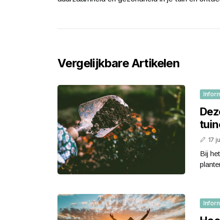
Vergelijkbare Artikelen
Infor
Dez
tui
17 j
Bij he
plante
Infor