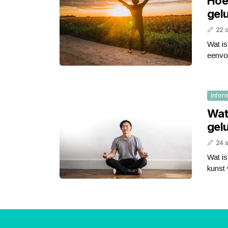
Hoe
gel
22 
Wat is
eenvo
Infor
Wat 
gelu
24 
Wat is
kunst 