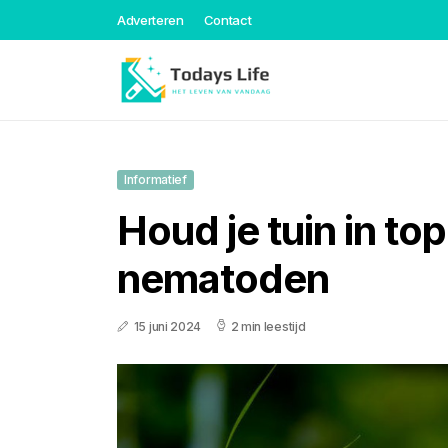
Adverteren
Contact
Informatief
Houd je tuin in to
nematoden
15 juni 2024
2 min leestijd