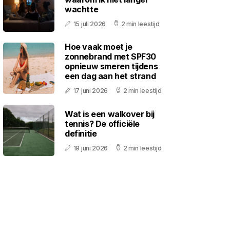
wachtte
15 juli 2026
2 min leestijd
Hoe vaak moet je
zonnebrand met SPF30
opnieuw smeren tijdens
een dag aan het strand
17 juni 2026
2 min leestijd
Wat is een walkover bij
tennis? De officiële
definitie
19 juni 2026
2 min leestijd