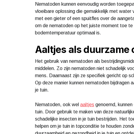
Nematoden kunnen eenvoudig worden toegepast i
vloeibare oplossing die gemakkelijk met wate
met een gieter of een spuitfles over de aangeta
om de nematoden op het juiste moment toe te p
bodemtemperatuur optimaal is.
Aaltjes als duurzame 
Het gebruik van nematoden als bestrijdingsmid
middelen. Zo zijn nematoden niet schadelijk vo
mens. Daarnaast zijn ze specifiek gericht op sc
Op deze manier kunnen nematoden bijdragen aa
je tuin.
Nematoden, ook wel
aaltjes
genoemd, kunnen ee
tuin. Door gebruik te maken van deze natuurlijke
schadelijke insecten in je tuin bestrijden. Het
helpen om je tuin in topconditie te houden zond
duurzaamheid en gezondheid in je tuin en ontd