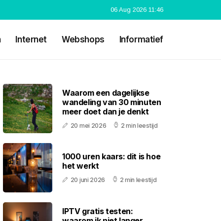
06 Aug 2026 11:46
n
Internet
Webshops
Informatief
Waarom een dagelijkse
wandeling van 30 minuten
meer doet dan je denkt
20 mei 2026
2 min leestijd
1000 uren kaars: dit is hoe
het werkt
20 juni 2026
2 min leestijd
IPTV gratis testen:
waarom ik niet langer