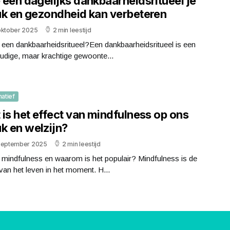
 een dagelijks dankbaarheidsritueel je
uk en gezondheid kan verbeteren
oktober 2025
2 min leestijd
 een dankbaarheidsritueel?Een dankbaarheidsritueel is een
udige, maar krachtige gewoonte...
matief
is het effect van mindfulness op ons
k en welzijn?
september 2025
2 min leestijd
 mindfulness en waarom is het populair? Mindfulness is de
van het leven in het moment. H...