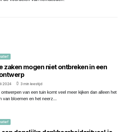
matief
e zaken mogen niet ontbreken in een
nontwerp
uli 2024
3 min leestijd
t ontwerpen van een tuin komt veel meer kijken dan alleen het
n van bloemen en het neerz...
matief