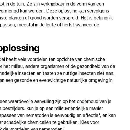
n de tuin. Ze zijn verkrijgbaar in de vorm van een
r vermengd kan worden. Deze oplossing kan vervolgens
ste planten of grond worden verspreid. Het is belangrijk
assen, meestal in de lente of herfst wanneer de
oplossing
del heeft vele voordelen ten opzichte van chemische
or het milieu, andere organismen of de gezondheid van de
hadelijke insecten en tasten ze nuttige insecten niet aan.
n een gezonde en evenwichtige natuurlijke omgeving in
n waardevolle aanvulling zijn op het onderhoud van je
 bestrijders, kun je op een milieuvriendelijke manier
 toepassen van nematoden is eenvoudig en effectief, en kan
er schadelijke chemicaliën te gebruiken. Kies voor
ek de voordelen van nematoden!